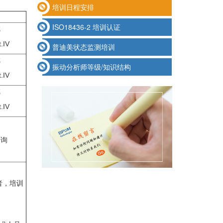
培训日程安排
ISO18436-2 培训认证
斌
.IV
普迪美状态监测培训
斌
振动分析师等级/知识结构
.IV
斌
.IV
咨询
者，
培训