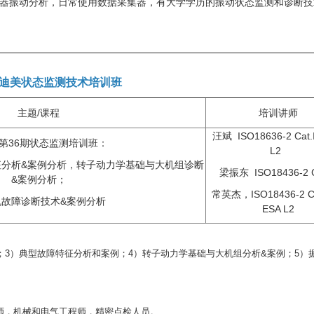
机器振动分析，日常使用数据采集器，
有大学学历的振动状态监测和诊断技
迪美状态监测技术培训班
主题/课程
培训讲师
汪斌 ISO18636-2 Cat
第36期状态监测培训班：
L2
分析&案例分析，转子动力学基础与大机组诊断
梁振东 ISO18436-2 Ca
&案例分析；
常英杰，
ISO18436-2 C
机故障诊断技术&案例分析
ESA L2
；3）典型故障特征分析和案例；4）转子动力学基础与大机组分析&案例；5）
师，机械和电气工程师，精密点检人员。