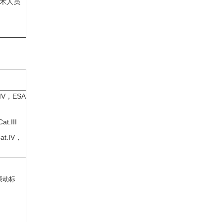
术人员
.IV，ESA
t.III
at.IV，
振动标