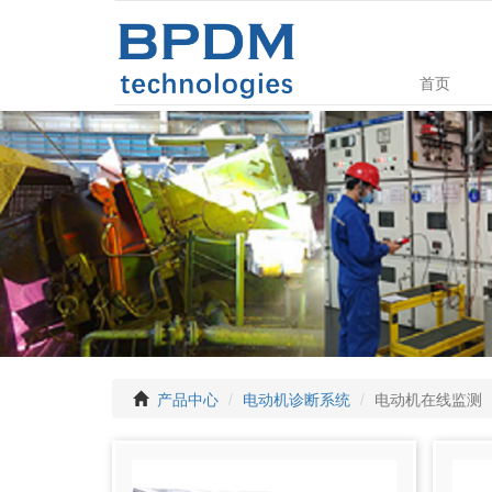
首页
产品中心
电动机诊断系统
电动机在线监测