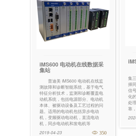
i
iMS600 电动机在线数据采
集站
i
集
普迪美 iMS600 电动机在线监
择
测故障和诊断智能系统，基于电气
信
特征分析技术，监测和诊断覆盖电
化
动机系统，包括电源部分、电动机
处
本体、被驱动设备及工艺过程的问
靠
题。适用的电动机包括异步电动
机，变频驱动电动机，直流电动
202
机，同步电动机和发电机等
2019-04-23
350