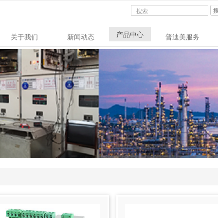
产品中心
关于我们
新闻动态
普迪美服务