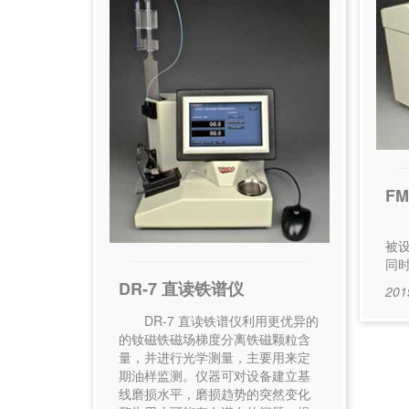
F
为
被
同
DR-7 直读铁谱仪
201
DR-7 直读铁谱仪利用更优异的
的钕磁铁磁场梯度分离铁磁颗粒含
量，并进行光学测量，主要用来定
期油样监测。仪器可对设备建立基
线磨损水平，磨损趋势的突然变化