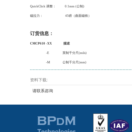
QuickClick 调整： 0.1mm (公制)
磁拉力： 45磅（曲面磁铁）
订货信息：
CMCP610 -XX
描述
-E
英制千分尺(mils)
-M
公制千分尺(mm)
资料下载:
请联系咨询