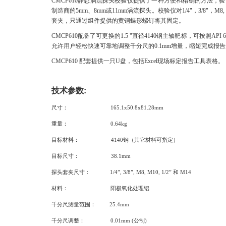
CMCP610
静态涡流探头校验仪提供了一种方便和精确的方法
，验
制造商的5mm、8mm或11mm涡流探头。校验仪对1/4"，3/8"，M
套夹，只通过组件提供的黄铜蝶形螺钉将其固定。
CMCP610
配备了可更换的1.5 "直径4140钢主轴靶标，可按照AP
允许用户轻松快速可靠地调整千分尺的0.1mm增量，缩短完成报告所需
CMCP610
配套提供一只U盘，包括Excel现场标定报告工具表格。
技术参数
:
尺寸： 165.1x50.8x81.28mm
重量： 0.64kg
目标材料： 4140钢（其它材料可指定）
目标尺寸： 38.1mm
探头套夹尺寸： 1/4”, 3/8”, M8, M10, 1/2” 和 M14
材料： 阳极氧化处理铝
千分尺测量范围： 25.4mm
千分尺调整： 0.01mm (公制)