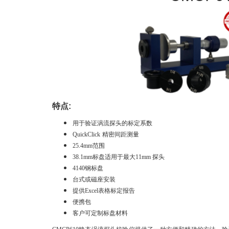
特点
:
用于验证涡流探头的标定系数
QuickClick
精密间距测量
25.4mm
范围
38.1mm
标盘适用于最大11mm 探头
4140
钢标盘
台式或磁座安装
提供
Excel
表格标定报告
便携包
客户可定制标盘材料