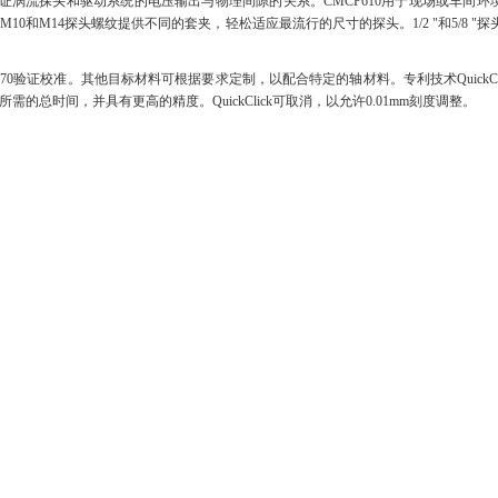
证涡流探头和驱动系统的电压输出与物理间隙的关系。CMCP610用于现场或车间环
8, M10和M14探头螺纹提供不同的套夹，轻松适应最流行的尺寸的探头。1/2 "和5/8 "
I 670验证校准。其他目标材料可根据要求定制，以配合特定的轴材料。专利技术QuickCl
的总时间，并具有更高的精度。QuickClick可取消，以允许0.01mm刻度调整。